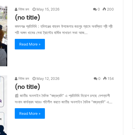
নিউজ রুম
May 15, 2026
0
200
(no title)
কমলগঞ্জ প্রতিনিধি : হবিগঞ্জের বাহুবল উপজেলার জয়পুর গ্রামে অবস্থিত শ্রী শ্রী
শচী অঙ্গন ধামের সেবা ট্রাস্টের বার্ষিক সাধারণ সভা আজ…
Read More »
নিউজ রুম
May 12, 2026
0
154
(no title)
📰 জাতীয় অনলাইন দৈনিক “বজ্রধ্বনি” এ প্রতিনিধি নিয়োগ চলছে দেশব্যাপী
সংবাদ কার্যক্রম আরও গতিশীল করতে জাতীয় অনলাইন দৈনিক “বজ্রধ্বনি” এ…
Read More »