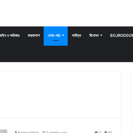
আইন ও অধিকার
বাক্যালাপ
লেখা-পড়া
সাহিত্য
বিনোদন
BOJRODGON
Kamrul Miraj
2 weeks ago
0
61