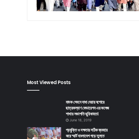
Most Viewed Posts
মাদক সেবনে বাধা দেয়ায় যশোরে
ছাত্রকল্যাণ ফেডারেশন এর কলেজ
শাখার সভাপতি ছুরিকাহত।
June 18, 2019
প্রযুক্তি ও দক্ষতার সঠিক ব্যবহার
করে স্মার্ট বাংলাদেশ গড়ে তুলতে