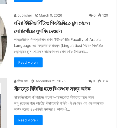
publisher
March 9, 2026
0
129
মদিনা ইউনিভার্সিটিতে পিএইচডিতে চান্স পেলেন
সোনারগাঁয়ের মুশাহিদ দেওয়ান
আন্তর্জাতিক শিক্ষাপ্রতিষ্ঠান মদিনা ইউনিভার্সিটির Faculty of Arabic
Language এর অন্তর্গত ভাষাতত্ত্ব (Linguistics) বিভাগে পিএইচডি
প্রোগ্রামে চান্স পেয়েছেন নারায়ণগঞ্জের সোনারগাঁও উপজেলার…
Read More »
নিউজ রুম
December 21, 2025
0
314
সীমান্তে বিজিবির হাতে বিএসএফ সদস্য আটক
লালমনিরহাটের পাটগ্রামের দহগ্রাম–আঙ্গরপোতা সীমান্তে অবৈধভাবে
অনুপ্রবেশের দায়ে ভারতীয় সীমান্তরক্ষী বাহিনী (বিএসএফ) এর এক সদস্যকে
আটক করেছে ৫১-বিজিবি সদস্যরা। আটক ঐ…
Read More »