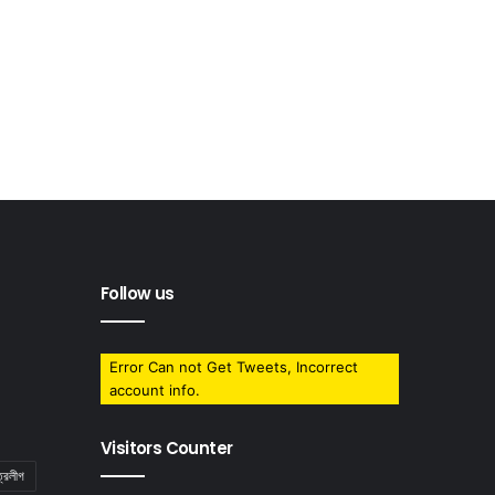
Follow us
Error Can not Get Tweets, Incorrect
account info.
Visitors Counter
ত্রলীগ