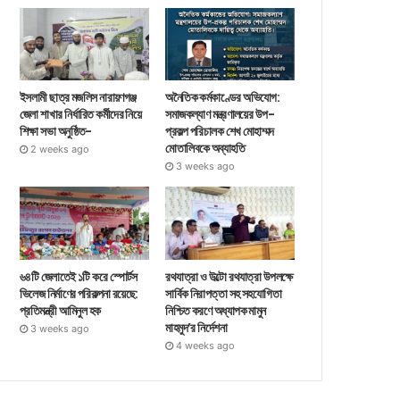
ইসলামী ছাত্র মজলিস নারায়ণগঞ্জ
অনৈতিক কর্মকাণ্ডের অভিযোগ:
জেলা শাখার নির্ধারিত কর্মীদের নিয়ে
সমাজকল্যাণ মন্ত্রণালয়ের উপ-
শিক্ষা সভা অনুষ্ঠিত-
প্রকল্প পরিচালক শেখ মোহাম্মদ
মোতালিবকে অব্যাহতি
2 weeks ago
3 weeks ago
৬৪টি জেলাতেই ১টি করে স্পোর্টস
রথযাত্রা ও উল্টো রথযাত্রা উপলক্ষে
ভিলেজ নির্মাণের পরিকল্পনা রয়েছে:
সার্বিক নিরাপত্তা সহ সহযোগিতা
প্রতিমন্ত্রী আমিনুল হক
নিশ্চিত করণে অধ্যাপক মামুন
মাহমুদ’র নির্দেশনা
3 weeks ago
4 weeks ago