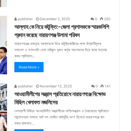
publisher
December 2, 2025
0
250
আল্লাহ কে নিয়ে কটুক্তি:-জেলা প্রশাসককে স্মারকলিপি
প্রদান করেছে নারায়ণগঞ্জ উলামা পরিষদ
নারায়ণগঞ্জের চাষাঢ়ায় আল্লাহকে নিয়ে কটুক্তিকারীদের পক্ষে উস্কানীমূলক
সমাবেশ ও গণসংহতি নেতা তরিকুল সুজন কর্তৃক আলেমদের নিয়ে বাজে মন্তব্য
করার প্রতিবাদে…
Read More »
publisher
November 13, 2025
0
141
আওয়ামীলীগের সন্ত্রাস প্রতিরোধে নারায়ণগঞ্জে বিক্ষোভ
মিছিল খেলাফত মজলিসের
দেশব্যাপী নিষিদ্ধ আওয়ামিলীগ সন্ত্রাসীদের অগ্নিসন্ত্রাস ও নৈরাজ্যের প্রতিবাদে
আন্দোলনরত সমমনা আট দল ঘোষিত কর্মসূচীর অংশ হিসেবে নারায়ণগঞ্জে বাদ
ফজর রাজপথে…