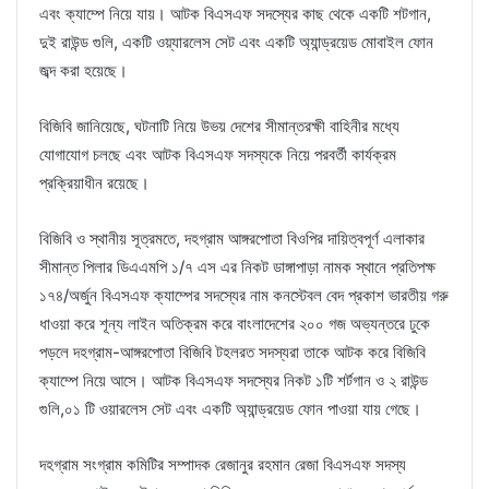
এবং ক্যাম্পে নিয়ে যায়। আটক বিএসএফ সদস্যের কাছ থেকে একটি শটগান,
দুই রাউন্ড গুলি, একটি ওয়্যারলেস সেট এবং একটি অ্যান্ড্রয়েড মোবাইল ফোন
জব্দ করা হয়েছে।
বিজিবি জানিয়েছে, ঘটনাটি নিয়ে উভয় দেশের সীমান্তরক্ষী বাহিনীর মধ্যে
যোগাযোগ চলছে এবং আটক বিএসএফ সদস্যকে নিয়ে পরবর্তী কার্যক্রম
প্রক্রিয়াধীন রয়েছে।
বিজিবি ও স্থানীয় সূত্রমতে, দহগ্রাম আঙ্গরপোতা বিওপির দায়িত্বপূর্ণ এলাকার
সীমান্ত পিলার ডিএএমপি ১/৭ এস এর নিকট ডাঙ্গাপাড়া নামক স্থানে প্রতিপক্ষ
১৭৪/অর্জুন বিএসএফ ক্যাম্পের সদস্যের নাম কনস্টেবল বেদ প্রকাশ ভারতীয় গরু
ধাওয়া করে শূন্য লাইন অতিক্রম করে বাংলাদেশের ২০০ গজ অভ্যন্তরে ঢুকে
পড়লে দহগ্রাম-আঙ্গরপোতা বিজিবি টহলরত সদস্যরা তাকে আটক করে বিজিবি
ক্যাম্পে নিয়ে আসে। আটক বিএসএফ সদস্যের নিকট ১টি শর্টগান ও ২ রাউন্ড
গুলি,০১ টি ওয়ারলেস সেট এবং একটি অ্যান্ড্রয়েড ফোন পাওয়া যায় গেছে।
দহগ্রাম সংগ্রাম কমিটির সম্পাদক রেজানুর রহমান রেজা বিএসএফ সদস্য