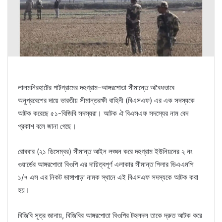
লালমনিরহাটের পাটগ্রামের দহগ্রাম–আঙ্গরপোতা সীমান্তে অবৈধভাবে
অনুপ্রবেশের দায়ে ভারতীয় সীমান্তরক্ষী বাহিনী (বিএসএফ) এর এক সদস্যকে
আটক করেছে ৫১-বিজিবি সদস্যরা। আটক ঐ বিএসএফ সদস্যের নাম বেদ
প্রকাশ বলে জানা গেছে।
রোববার (২১ ডিসেম্বর) সীমান্ত আইন লঙ্ঘন করে দহগ্রাম ইউনিয়নের ২ নং
ওয়ার্ডের আঙ্গরপোতা বিওপি এর দায়িত্বপূর্ণ এলাকার সীমান্ত পিলার ডিএএমপি
১/৭ এস এর নিকট ডাঙ্গাপাড়া নামক স্থানে এই বিএসএফ সদস্যকে আটক করা
হয়।
বিজিবি সূত্র জানায়, বিজিবির আঙ্গরপোতা বিওপির টহলদল তাকে দ্রুত আটক করে