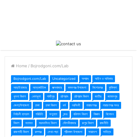
Home
/
Bojrodgoni.com/Lab
Bojrodgoni.com/Lab
Uncategorized
অপরাধ
আইন ও অধিকার
আড়াইহাজার
আন্তর্জাতিক
কক্সবাজার
কমলগঞ্জ উপজেলা
কিশোরগঞ্জ
কুমিল্লা
খুলনা বিভাগ
খেলাধুলা
গাজীপুর
চট্টগ্রাম
চট্টগ্রাম বিভাগ
জাতীয়
জামালপুর
জেলা/উপজেলা
ঢাকা
ঢাকা বিভাগ
ধর্ম
নরসিংদী
নারায়ণগঞ্জ
নারায়ণগঞ্জ সদর
নির্বাচনী হালচাল
পরিচিতি
ফতুল্লা
বন্দর
বরিশাল বিভাগ
বিজ্ঞান
বিনোদন
বিভাগ
মতামত
ময়মনসিংহ বিভাগ
মৌলভীবাজার
রংপুর বিভাগ
রাজনীতি
রাজশাহী বিভাগ
রুপগঞ্জ
লেখা-পড়া
শ্রীমঙ্গল উপজেলা
সারাদেশ
সাহিত্য