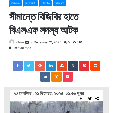
সিদ্ধিরগঞ্জ
সিলেট বিভাগ
সোনারগাঁও
স্বাস্থ্য বার্তা
সীমান্তে বিজিবির হাতে
বিএসএফ সদস্য আটক
নিউজ রুম
December 21, 2025
0
310
1 minute read
Facebook
Twitter
Google+
LinkedIn
StumbleUpon
Tumblr
Pinterest
Reddit
VKontakte
Odnoklassniki
Pocket