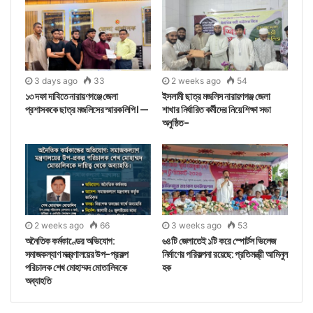
3 days ago
33
2 weeks ago
54
১৩ দফা দাবিতে নারায়ণগঞ্জে জেলা
ইসলামী ছাত্র মজলিস নারায়ণগঞ্জ জেলা
প্রশাসককে ছাত্র মজলিসের স্মারকলিপি। —
শাখার নির্ধারিত কর্মীদের নিয়ে শিক্ষা সভা
অনুষ্ঠিত-
2 weeks ago
66
3 weeks ago
53
অনৈতিক কর্মকাণ্ডের অভিযোগ:
৬৪টি জেলাতেই ১টি করে স্পোর্টস ভিলেজ
সমাজকল্যাণ মন্ত্রণালয়ের উপ-প্রকল্প
নির্মাণের পরিকল্পনা রয়েছে: প্রতিমন্ত্রী আমিনুল
পরিচালক শেখ মোহাম্মদ মোতালিবকে
হক
অব্যাহতি