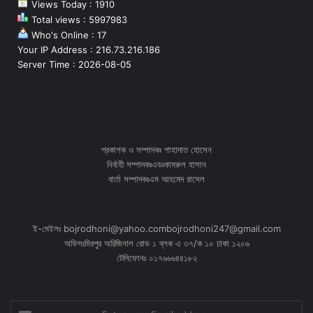
Views Today : 1910
Total views : 5997983
Who's Online : 17
Your IP Address : 216.73.216.186
Server Time : 2026-08-05
প্রকাশক ও সম্পাদকঃ শাহাদাত হোসেন
নির্বাহী সম্পাদকঃএডঃকামরুল হাসান
বার্তা সম্পাদকঃএম আহমেদ রাসেল
ই-মেইলঃ bojrodhoni@yahoo.combojrodhoni247@gmail.com
অফিসঃমিরপুর অরিজিনাল রোড ১ ব্লক এ ৩৭/ক ১০ ঢাকা ১২০৬
টেলিফোনঃ ০১৭৬৬৬৪৪১৮২
Enter