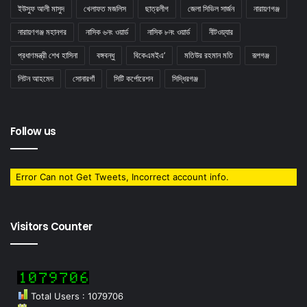
ইউসুফ আলী মাসুদ
খেলাফত মজলিস
ছাত্রলীগ
জেলা সিভিল সার্জন
নারায়ণগঞ্জ
নারায়ণগঞ্জ মহানগর
নাসিক ৬নং ওয়ার্ড
নাসিক ৮নং ওয়ার্ড
নীটওয়্যার
প্রধাণমন্ত্রী শেখ হাসিনা
বঙ্গবন্ধু
বিকেএমইএ’
মতিউর রহমান মতি
রূপগঞ্জ
লিটন আহমেদ
সােনারগাঁ
সিটি কর্পোরেশন
সিদ্ধিরগঞ্জ
Follow us
Error Can not Get Tweets, Incorrect account info.
Visitors Counter
Total Users : 1079706