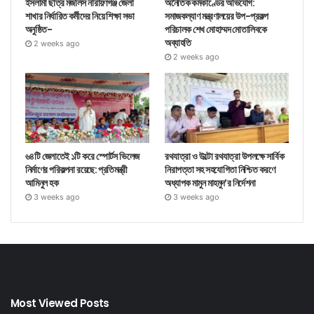
ইসলামী ছাত্র মজলিস নারায়ণগঞ্জ জেলা
অনৈতিক কর্মকাণ্ডের অভিযোগ:
শাখার নির্ধারিত কর্মীদের নিয়ে শিক্ষা সভা
সমাজকল্যাণ মন্ত্রণালয়ের উপ-প্রকল্প
অনুষ্ঠিত-
পরিচালক শেখ মোহাম্মদ মোতালিবকে
অব্যাহতি
2 weeks ago
2 weeks ago
৬৪টি জেলাতেই ১টি করে স্পোর্টস ভিলেজ
রথযাত্রা ও উল্টো রথযাত্রা উপলক্ষে সার্বিক
নির্মাণের পরিকল্পনা রয়েছে: প্রতিমন্ত্রী
নিরাপত্তা সহ সহযোগিতা নিশ্চিত করণে
আমিনুল হক
অধ্যাপক মামুন মাহমুদ’র নির্দেশনা
3 weeks ago
3 weeks ago
Most Viewed Posts