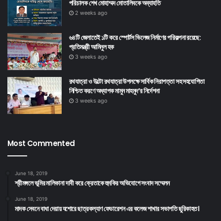
পরিচালক শেখ মোহাম্মদ মোতালিবকে অব্যাহতি
2 weeks ago
৬৪টি জেলাতেই ১টি করে স্পোর্টস ভিলেজ নির্মাণের পরিকল্পনা রয়েছে:
প্রতিমন্ত্রী আমিনুল হক
3 weeks ago
রথযাত্রা ও উল্টো রথযাত্রা উপলক্ষে সার্বিক নিরাপত্তা সহ সহযোগিতা
নিশ্চিত করণে অধ্যাপক মামুন মাহমুদ’র নির্দেশনা
3 weeks ago
Most Commented
June 18, 2019
শ্রীমঙ্গলে ভূমির মালিকানা দাবী করে ক্রেতাকে হুমকির অভিযোগে সংবাদ সম্মেলন
June 18, 2019
মাদক সেবনে বাধা দেয়ায় যশোরে ছাত্রকল্যাণ ফেডারেশন এর কলেজ শাখার সভাপতি ছুরিকাহত।