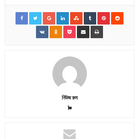
Facebook
Twitter
Google+
LinkedIn
StumbleUpon
Tumblr
Pinterest
Reddit
VKontakte
Odnoklassniki
Pocket
Share
Print
via
Email
নিউজ রুম
Website