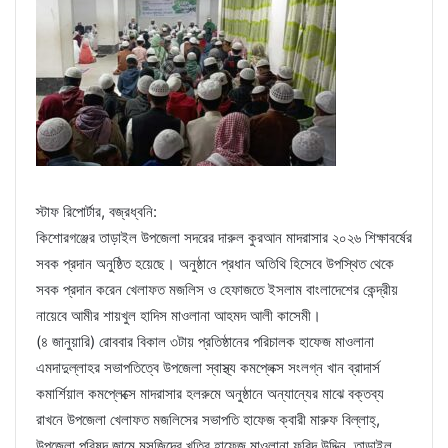
স্টাফ রিপোর্টার, বজ্রধ্বনি:
কিশোরগঞ্জের তাড়াইল উপজেলা সদরের দারুল কুরআন মাদরাসার ২০২৬ শিক্ষাবর্ষের
সবক প্রদান অনুষ্ঠিত হয়েছে। অনুষ্ঠানে প্রধান অতিথি হিসেবে উপস্থিত থেকে
সবক প্রদান করেন খেলাফত মজলিস ও হেফাজতে ইসলাম বাংলাদেশের কেন্দ্রীয়
নায়েবে আমীর শায়খুল হাদিস মাওলানা আহমদ আলী কাসেমী।
(৪ জানুয়ারি) রোববার বিকাল ৩টায় প্রতিষ্ঠানের পরিচালক হাফেজ মাওলানা
এমদাদুল্লাহর সভাপতিত্বে উপজেলা স্বাস্থ্য কমপ্লেক্স সংলগ্ন খান ব্রাদার্স
কমার্শিয়াল কমপ্লেক্সে মাদরাসার হলরুমে অনুষ্ঠানে অন্যান্যের মাঝে বক্তব্য
রাখনে উপজেলা খেলাফত মজলিসের সভাপতি হাফেজ ক্বারী মারুফ বিল্লাহ্,
উপজেলা পরিষদ জামে মসজিদের খতিব হাফেজ মাওলানা ফরিদ উদ্দিন, তাড়াইল