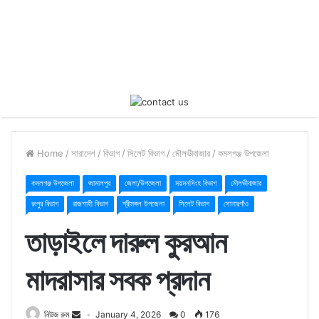
Home
/
সারাদেশ
/
বিভাগ
/
সিলেট বিভাগ
/
মৌলভীবাজার
/
কমলগঞ্জ উপজেলা
কমলগঞ্জ উপজেলা
জামালপুর
জেলা/উপজেলা
ময়মনসিংহ বিভাগ
মৌলভীবাজার
রংপুর বিভাগ
রাজশাহী বিভাগ
শ্রীমঙ্গল উপজেলা
সিলেট বিভাগ
সোনারগাঁও
তাড়াইলে দারুল কুরআন
মাদরাসার সবক প্রদান
নিউজ রুম
January 4, 2026
0
176