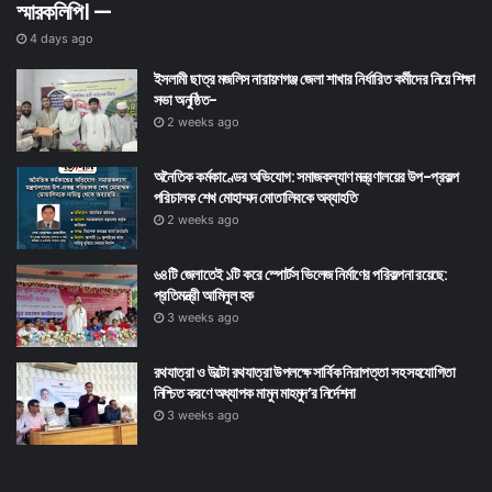
স্মারকলিপি। —
4 days ago
ইসলামী ছাত্র মজলিস নারায়ণগঞ্জ জেলা শাখার নির্ধারিত কর্মীদের নিয়ে শিক্ষা
সভা অনুষ্ঠিত-
2 weeks ago
অনৈতিক কর্মকাণ্ডের অভিযোগ: সমাজকল্যাণ মন্ত্রণালয়ের উপ-প্রকল্প
পরিচালক শেখ মোহাম্মদ মোতালিবকে অব্যাহতি
2 weeks ago
৬৪টি জেলাতেই ১টি করে স্পোর্টস ভিলেজ নির্মাণের পরিকল্পনা রয়েছে:
প্রতিমন্ত্রী আমিনুল হক
3 weeks ago
রথযাত্রা ও উল্টো রথযাত্রা উপলক্ষে সার্বিক নিরাপত্তা সহ সহযোগিতা
নিশ্চিত করণে অধ্যাপক মামুন মাহমুদ’র নির্দেশনা
3 weeks ago