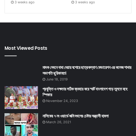
3 weeks ago
3 weeks ago
Most Viewed Posts
মাদক সেবনে বাধা দেয়ায় যশোরে ছাত্রকল্যাণ ফেডারেশন এর কলেজ শাখার
সভাপতি ছুরিকাহত।
June 18, 2019
প্রযুক্তি ও দক্ষতার সঠিক ব্যবহার করে স্মার্ট বাংলাদেশ গড়ে তুলতে হবে:
স্পিকার
November 24, 2023
নাসিকের ৭ নং ওয়ার্ডে জমি দখলের চেষ্টায় সন্ত্রাসী হামলা
March 26, 2021