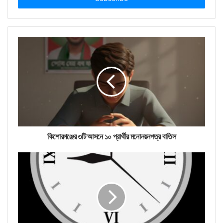
কিশোরগঞ্জের ৩টি আসনে ১০ প্রার্থীর মনোনয়নপত্র বাতিল