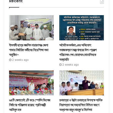
Recent
ইসলামী ছাত্র মজলিস নারায়ণগঞ্জ জেলা
অনৈতিক কর্মকাণ্ডের অভিযোগ:
শাখার নির্ধারিত কর্মীদের নিয়ে শিক্ষা সভা
সমাজকল্যাণ মন্ত্রণালয়ের উপ-প্রকল্প
অনুষ্ঠিত-
পরিচালক শেখ মোহাম্মদ মোতালিবকে
অব্যাহতি
2 weeks ago
2 weeks ago
৬৪টি জেলাতেই ১টি করে স্পোর্টস ভিলেজ
রথযাত্রা ও উল্টো রথযাত্রা উপলক্ষে সার্বিক
নির্মাণের পরিকল্পনা রয়েছে: প্রতিমন্ত্রী
নিরাপত্তা সহ সহযোগিতা নিশ্চিত করণে
আমিনুল হক
অধ্যাপক মামুন মাহমুদ’র নির্দেশনা