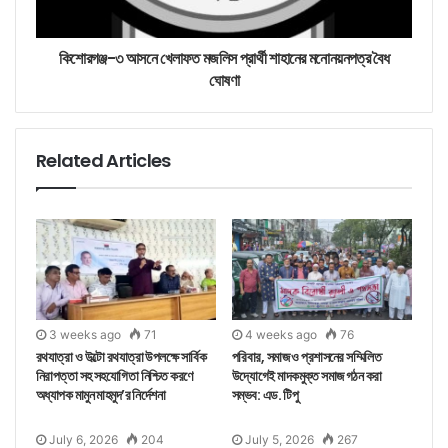
কিশোরগঞ্জ-৩ আসনে খেলাফত মজলিস প্রার্থী শাহানের মনোনয়নপত্র বৈধ
ঘোষণা
Related Articles
3 weeks ago
71
4 weeks ago
76
রথযাত্রা ও উল্টো রথযাত্রা উপলক্ষে সার্বিক
পরিবার, সমাজ ও প্রশাসনের সম্মিলিত
নিরাপত্তা সহ সহযোগিতা নিশ্চিত করণে
উদ্যোগেই মাদকমুক্ত সমাজ গঠন করা
অধ্যাপক মামুন মাহমুদ’র নির্দেশনা
সম্ভব: এড. টিপু
July 6, 2026
204
July 5, 2026
267