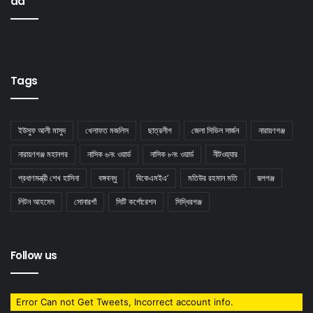
ad
Tags
ইউসুফ আলী মাসুদ
খেলাফত মজলিস
ছাত্রলীগ
জেলা সিভিল সার্জন
নারায়ণগঞ্জ
নারায়ণগঞ্জ মহানগর
নাসিক ৬নং ওয়ার্ড
নাসিক ৮নং ওয়ার্ড
নীটওয়্যার
প্রধাণমন্ত্রী শেখ হাসিনা
বঙ্গবন্ধু
বিকেএমইএ’
মতিউর রহমান মতি
রূপগঞ্জ
লিটন আহমেদ
সােনারগাঁ
সিটি কর্পোরেশন
সিদ্ধিরগঞ্জ
Follow us
Error Can not Get Tweets, Incorrect account info.