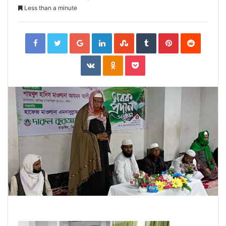
Less than a minute
Facebook
Twitter
Google+
LinkedIn
StumbleUpon
Tumblr
Pinterest
Reddit
VKontakte
Odnoklassniki
Pocket