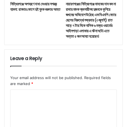
সিদ্ধিরগঞ্জে অপহরণে বাধা দেওয়ায় সশস্ত্র
নারায়ণগঞ্জের সিদ্ধিরগঞ্জে মাদকের দাম কম না
হামলা: রামদার কোপে দুই যুবক গুরুতর আহত
রাখায় মাদক ব্যবসায়ীসহ দুজনকে কুপিয়ে
জখমের অভিযোগ উঠেছে এক বিএনপি নেতার
ছেলের বিরুদ্ধে। শুক্রবার (৩ জুলাই) রাত
সাড়ে ৭ টার দিকে নাসিক ৬ নম্বর ওয়ার্ডের
আইলপাড়া এলাকায় এ ঘটনা ঘটে। এতে
অন্তত ৫ জন আহত হয়েছেন।
Leave a Reply
Your email address will not be published.
Required fields
are marked
*