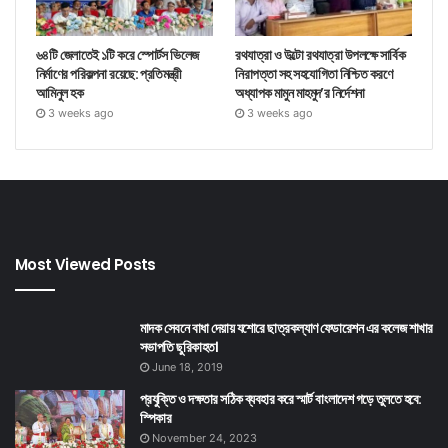
৬৪টি জেলাতেই ১টি করে স্পোর্টস ভিলেজ
রথযাত্রা ও উল্টো রথযাত্রা উপলক্ষে সার্বিক
নির্মাণের পরিকল্পনা রয়েছে: প্রতিমন্ত্রী
নিরাপত্তা সহ সহযোগিতা নিশ্চিত করণে
আমিনুল হক
অধ্যাপক মামুন মাহমুদ’র নির্দেশনা
3 weeks ago
3 weeks ago
Most Viewed Posts
মাদক সেবনে বাধা দেয়ায় যশোরে ছাত্রকল্যাণ ফেডারেশন এর কলেজ শাখার
সভাপতি ছুরিকাহত।
June 18, 2019
প্রযুক্তি ও দক্ষতার সঠিক ব্যবহার করে স্মার্ট বাংলাদেশ গড়ে তুলতে হবে:
স্পিকার
November 24, 2023