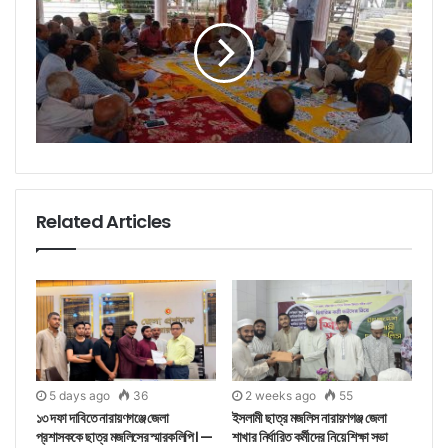
Related Articles
5 days ago
36
2 weeks ago
55
১৩ দফা দাবিতে নারায়ণগঞ্জে জেলা
ইসলামী ছাত্র মজলিস নারায়ণগঞ্জ জেলা
প্রশাসককে ছাত্র মজলিসের স্মারকলিপি। —
শাখার নির্ধারিত কর্মীদের নিয়ে শিক্ষা সভা