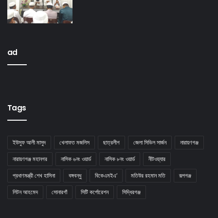
ad
Tags
ইউসুফ আলী মাসুদ
খেলাফত মজলিস
ছাত্রলীগ
জেলা সিভিল সার্জন
নারায়ণগঞ্জ
নারায়ণগঞ্জ মহানগর
নাসিক ৬নং ওয়ার্ড
নাসিক ৮নং ওয়ার্ড
নীটওয়্যার
প্রধাণমন্ত্রী শেখ হাসিনা
বঙ্গবন্ধু
বিকেএমইএ’
মতিউর রহমান মতি
রূপগঞ্জ
লিটন আহমেদ
সােনারগাঁ
সিটি কর্পোরেশন
সিদ্ধিরগঞ্জ