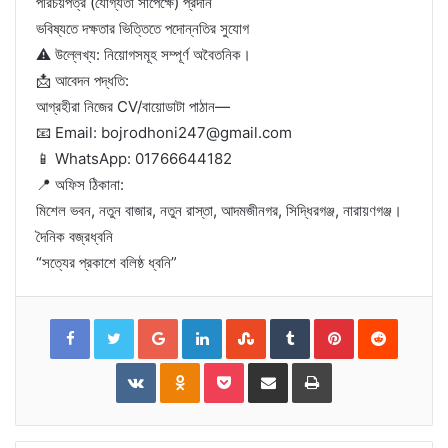
পরিচয়পত্র (যোগ্যতা সাপেক্ষে) প্রদান
ভবিষ্যতে দক্ষতার ভিত্তিতে পদোন্নতির সুযোগ
⚠️ উল্লেখ্য: নিয়োগসমূহ সম্পূর্ণ অবৈতনিক।
📩 আবেদন পদ্ধতি:
আগ্রহীরা নিজের CV/বায়োডাটা পাঠান—
📧 Email: bojrodhoni247@gmail.com
📱 WhatsApp: 01766644182
📍 অফিস ঠিকানা:
মিশেল ভবন, নতুন বাজার, নতুন রাস্তা, আদমজীনগর, সিদ্ধিরগঞ্জ, নারায়ণগঞ্জ।
দৈনিক বজ্রধ্বনি
“সত্যের প্রকাশে বলিষ্ঠ ধ্বনি”
Facebook
Twitter
Google+
LinkedIn
StumbleUpon
Tumblr
Pinterest
Reddit
VKontakte
Odnoklassniki
Pocket
Share
Print
via
Email