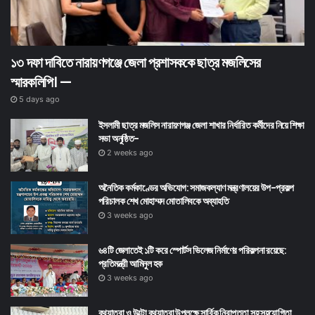
১৩ দফা দাবিতে নারায়ণগঞ্জে জেলা প্রশাসককে ছাত্র মজলিসের
স্মারকলিপি। —
5 days ago
ইসলামী ছাত্র মজলিস নারায়ণগঞ্জ জেলা শাখার নির্ধারিত কর্মীদের নিয়ে শিক্ষা
সভা অনুষ্ঠিত-
2 weeks ago
অনৈতিক কর্মকাণ্ডের অভিযোগ: সমাজকল্যাণ মন্ত্রণালয়ের উপ-প্রকল্প
পরিচালক শেখ মোহাম্মদ মোতালিবকে অব্যাহতি
3 weeks ago
৬৪টি জেলাতেই ১টি করে স্পোর্টস ভিলেজ নির্মাণের পরিকল্পনা রয়েছে:
প্রতিমন্ত্রী আমিনুল হক
3 weeks ago
রথযাত্রা ও উল্টো রথযাত্রা উপলক্ষে সার্বিক নিরাপত্তা সহ সহযোগিতা