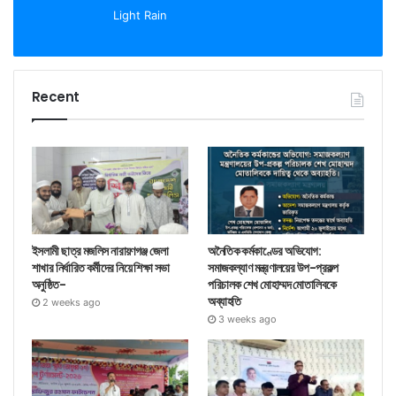
Light Rain
Recent
ইসলামী ছাত্র মজলিস নারায়ণগঞ্জ জেলা
অনৈতিক কর্মকাণ্ডের অভিযোগ:
শাখার নির্ধারিত কর্মীদের নিয়ে শিক্ষা সভা
সমাজকল্যাণ মন্ত্রণালয়ের উপ-প্রকল্প
অনুষ্ঠিত-
পরিচালক শেখ মোহাম্মদ মোতালিবকে
অব্যাহতি
2 weeks ago
3 weeks ago