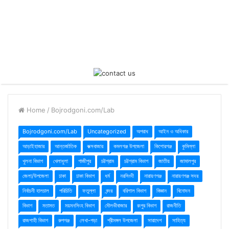
Home
/
Bojrodgoni.com/Lab
Bojrodgoni.com/Lab
Uncategorized
অপরাধ
আইন ও অধিকার
আড়াইহাজার
আন্তর্জাতিক
কক্সবাজার
কমলগঞ্জ উপজেলা
কিশোরগঞ্জ
কুমিল্লা
খুলনা বিভাগ
খেলাধুলা
গাজীপুর
চট্টগ্রাম
চট্টগ্রাম বিভাগ
জাতীয়
জামালপুর
জেলা/উপজেলা
ঢাকা
ঢাকা বিভাগ
ধর্ম
নরসিংদী
নারায়ণগঞ্জ
নারায়ণগঞ্জ সদর
নির্বাচনী হালচাল
পরিচিতি
ফতুল্লা
বন্দর
বরিশাল বিভাগ
বিজ্ঞান
বিনোদন
বিভাগ
মতামত
ময়মনসিংহ বিভাগ
মৌলভীবাজার
রংপুর বিভাগ
রাজনীতি
রাজশাহী বিভাগ
রুপগঞ্জ
লেখা-পড়া
শ্রীমঙ্গল উপজেলা
সারাদেশ
সাহিত্য