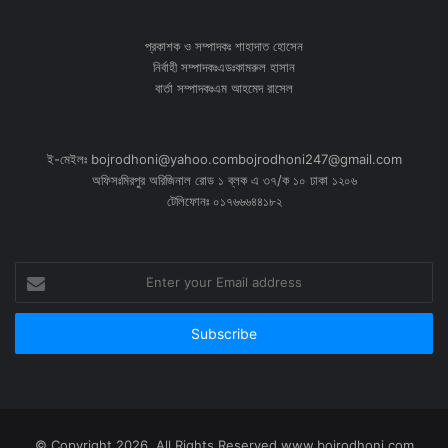
প্রকাশক ও সম্পাদকঃ শাহাদাত হোসেন
নির্বাহী সম্পাদকঃএডঃকামরুল হাসান
বার্তা সম্পাদকঃএম আহমেদ রাসেল
ই-মেইলঃ bojrodhoni@yahoo.combojrodhoni247@gmail.com
অফিসঃমিরপুর অরিজিনাল রোড ১ ব্লক এ ৩৭/ক ১০ ঢাকা ১২০৬
টেলিফোনঃ ০১৭৬৬৬৪৪১৮২
Enter
your
Email
address
© Copyright 2026, All Rights Reserved www.bojrodhoni.com