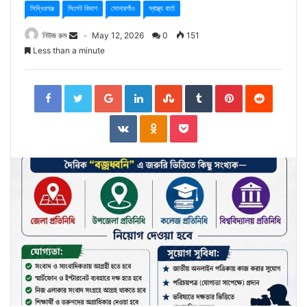
সিদ্ধিরগঞ্জ
সিলেট বিভাগ
সোনারগাঁও
স্বাস্থ্য বার্তা
নিউজ রুম
May 12, 2026
0
151
Less than a minute
Facebook
Twitter
Google+
LinkedIn
StumbleUpon
Tumblr
Pinterest
Reddit
VKontakte
Odnoklassniki
Pocket