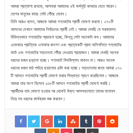
আমরা প্রত্যাশা রাখবো, আপনারা আমাদের এই কর্মসূচি কাভারে যেতে পারেন।
দেশের মানুষের কাছে সেটা পৌঁছে দেবেন।
তিনি আরও বলেন, আজকে আমরা গণভোটের প্রার্থী ঘোষণা করবো। ২৭০টি
আসনের যেখানে আমাদের নির্বাচনের প্রার্থী নেই। আমরা দেখছি যে সরকারসহ
বিভিন্নভাবে গণভোটের প্রচারণা হচ্ছে, কিন্তু সেটা অনেকটা কম। আমাদের
একেবারে প্রান্তিক এলাকার জনগণ এবং প্রত্যেকটি গ্রাম অলিগলিতে গণভোটের
বার্তা এবং গণভোটের সচেতনতা পৌঁছে দেওয়ার প্রয়োজন। আমরা দেখছি অনেক
ধরনের গুজব ছড়ানো হচ্ছে। গণভোটে বিসমিল্লাহ থাকবে না। আরও অনেক
ধরনের গুজব মাঠ পর্যায়ে ছড়ানোর চেষ্টা করা হচ্ছে। সচেতনতার জন্য আমরা ২৭০
টি আসনে গণভোটের প্রার্থী ঘোষণা করার সিদ্ধান্ত গ্রহণ করেছিলাম। আজকে
আমরা তার অংশ হিসেবে ২৩৮টি আসনে গণভোটের প্রার্থী ঘোষণা করছি।
প্রার্থীদের নাম ঘোষণা হওয়ার পর থেকেই উক্ত আসলগুলোতে তাদের মনোবল
নিয়ে সব ধরনের কার্যক্রম শুরু করবেন।
Facebook
Twitter
Google+
LinkedIn
StumbleUpon
Tumblr
Pinterest
Reddit
VKontakte
Odnoklassniki
Pocket
Share
Print
via