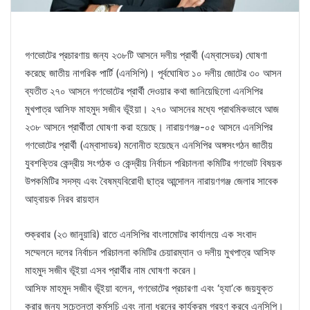
গণভোটের প্রচারণায় জন্য ২৩৮টি আসনে দলীয় প্রার্থী (এম্বাসেডর) ঘোষণা
করেছে জাতীয় নাগরিক পার্টি (এনসিপি)। পূর্বঘোষিত ১০ দলীয় জোটের ৩০ আসন
ব্যতীত ২৭০ আসনে গণভোটের প্রার্থী দেওয়ার কথা জানিয়েছিলো এনসিপির
মুখপাত্র আসিফ মাহমুদ সজীব ভূঁইয়া। ২৭০ আসনের মধ্যে প্রাথমিকভাবে আজ
২৩৮ আসনে প্রার্থীতা ঘোষণা করা হয়েছে। নারায়ণগঞ্জ-০৫ আসনে এনসিপির
গণভোটের প্রার্থী (এম্বাসাডর) মনোনীত হয়েছেন এনসিপির অঙ্গসংগঠন জাতীয়
যুবশক্তির কেন্দ্রীয় সংগঠক ও কেন্দ্রীয় নির্বাচন পরিচালনা কমিটির গণভোট বিষয়ক
উপকমিটির সদস্য এবং বৈষম্যবিরোধী ছাত্র আন্দোলন নারায়ণগঞ্জ জেলার সাবেক
আহ্বায়ক নিরব রায়হান
শুক্রবার (২৩ জানুয়ারি) রাতে এনসিপির বাংলামোটর কার্যালয়ে এক সংবাদ
সম্মেলনে দলের নির্বাচন পরিচালনা কমিটির চেয়ারম্যান ও দলীয় মুখপাত্র আসিফ
মাহমুদ সজীব ভূঁইয়া এসব প্রার্থীর নাম ঘোষণা করেন।
আসিফ মাহমুদ সজীব ভূঁইয়া বলেন, গণভোটের প্রচারণা এবং ‌‘হ্যা’কে জয়যুক্ত
করার জন্য সচেতনতা কর্মসূচি এবং নানা ধরনের কার্যক্রম গ্রহণ করবে এনসিপি।