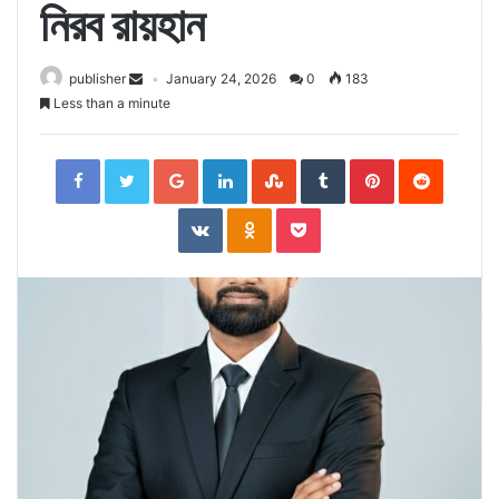
নিরব রায়হান
publisher
January 24, 2026
0
183
Less than a minute
Facebook
Twitter
Google+
LinkedIn
StumbleUpon
Tumblr
Pinterest
Reddit
VKontakte
Odnoklassniki
Pocket