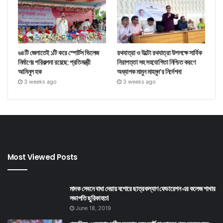
৬৪টি জেলাতেই ১টি করে স্পোর্টস ভিলেজ
রথযাত্রা ও উল্টো রথযাত্রা উপলক্ষে সার্বিক
নির্মাণের পরিকল্পনা রয়েছে: প্রতিমন্ত্রী
নিরাপত্তা সহ সহযোগিতা নিশ্চিত করণে
আমিনুল হক
অধ্যাপক মামুন মাহমুদ’র নির্দেশনা
3 weeks ago
3 weeks ago
Most Viewed Posts
মাদক সেবনে বাধা দেয়ায় যশোরে ছাত্রকল্যাণ ফেডারেশন এর কলেজ শাখার
সভাপতি ছুরিকাহত।
June 18, 2019