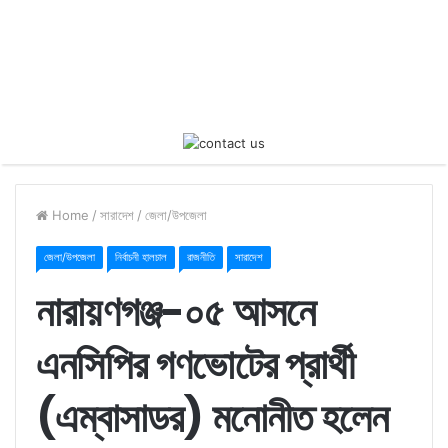
Home
/
সারাদেশ
/
জেলা/উপজেলা
জেলা/উপজেলা
নির্বাচনী হালচাল
রাজনীতি
সারাদেশ
নারায়ণগঞ্জ-০৫ আসনে
এনসিপির গণভোটের প্রার্থী
(এম্বাসাডর) মনোনীত হলেন