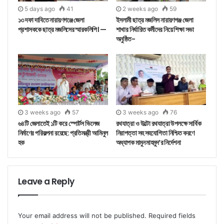
5 days ago
41
2 weeks ago
59
১৩ দফা দাবিতে নারায়ণগঞ্জে জেলা
ইসলামী ছাত্র মজলিস নারায়ণগঞ্জ জেলা
প্রশাসককে ছাত্র মজলিসের স্মারকলিপি। —
শাখার নির্ধারিত কর্মীদের নিয়ে শিক্ষা সভা
অনুষ্ঠিত-
3 weeks ago
57
3 weeks ago
76
৬৪টি জেলাতেই ১টি করে স্পোর্টস ভিলেজ
রথযাত্রা ও উল্টো রথযাত্রা উপলক্ষে সার্বিক
নির্মাণের পরিকল্পনা রয়েছে: প্রতিমন্ত্রী আমিনুল
নিরাপত্তা সহ সহযোগিতা নিশ্চিত করণে
হক
অধ্যাপক মামুন মাহমুদ’র নির্দেশনা
Leave a Reply
Your email address will not be published.
Required fields