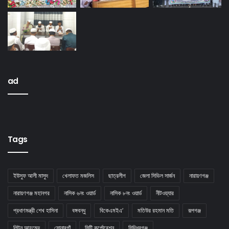
ad
Tags
ইউসুফ আলী মাসুদ
খেলাফত মজলিস
ছাত্রলীগ
জেলা সিভিল সার্জন
নারায়ণগঞ্জ
নারায়ণগঞ্জ মহানগর
নাসিক ৬নং ওয়ার্ড
নাসিক ৮নং ওয়ার্ড
নীটওয়্যার
প্রধাণমন্ত্রী শেখ হাসিনা
বঙ্গবন্ধু
বিকেএমইএ’
মতিউর রহমান মতি
রূপগঞ্জ
লিটন আহমেদ
সােনারগাঁ
সিটি কর্পোরেশন
সিদ্ধিরগঞ্জ