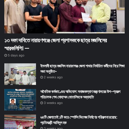
১৩ দফা দাবিতে নারায়ণগঞ্জে জেলা প্রশাসককে ছাত্র মজলিসের
স্মারকলিপি। —
5 days ago
ইসলামী ছাত্র মজলিস নারায়ণগঞ্জ জেলা শাখার নির্ধারিত কর্মীদের নিয়ে শিক্ষা
সভা অনুষ্ঠিত-
2 weeks ago
অনৈতিক কর্মকাণ্ডের অভিযোগ: সমাজকল্যাণ মন্ত্রণালয়ের উপ-প্রকল্প
পরিচালক শেখ মোহাম্মদ মোতালিবকে অব্যাহতি
3 weeks ago
৬৪টি জেলাতেই ১টি করে স্পোর্টস ভিলেজ নির্মাণের পরিকল্পনা রয়েছে:
প্রতিমন্ত্রী আমিনুল হক
3 weeks ago