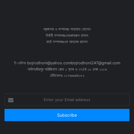
প্রকাশক ও সম্পাদকঃ শাহাদাত হোসেন
নির্বাহী সম্পাদকঃএডঃকামরুল হাসান
বার্তা সম্পাদকঃএম আহমেদ রাসেল
ই-মেইলঃ bojrodhoni@yahoo.combojrodhoni247@gmail.com
অফিসঃমিরপুর অরিজিনাল রোড ১ ব্লক এ ৩৭/ক ১০ ঢাকা ১২০৬
টেলিফোনঃ ০১৭৬৬৬৪৪১৮২
Enter
your
Email
address