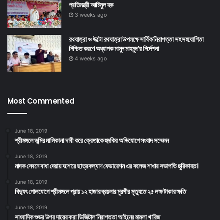
প্রতিমন্ত্রী আমিনুল হক
3 weeks ago
রথযাত্রা ও উল্টো রথযাত্রা উপলক্ষে সার্বিক নিরাপত্তা সহ সহযোগিতা
নিশ্চিত করণে অধ্যাপক মামুন মাহমুদ’র নির্দেশনা
4 weeks ago
Most Commented
June 18, 2019
শ্রীমঙ্গলে ভূমির মালিকানা দাবী করে ক্রেতাকে হুমকির অভিযোগে সংবাদ সম্মেলন
June 18, 2019
মাদক সেবনে বাধা দেয়ায় যশোরে ছাত্রকল্যাণ ফেডারেশন এর কলেজ শাখার সভাপতি ছুরিকাহত।
June 18, 2019
বিদ্যুৎ গোলযোগে শ্রীমঙ্গলে প্রায় ১২ হাজার ব্রয়লার মুরগীর মৃত্যুতে ২৫ লক্ষ টাকার ক্ষতি
June 18, 2019
সাংবাদিক শুভর উপর দায়ের করা ডিজিটাল নিরাপত্তা আইনের মামলা খারিজ