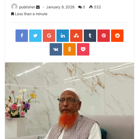
publisher
January 9, 2026
0
332
Less than a minute
Facebook
Twitter
Google+
LinkedIn
StumbleUpon
Tumblr
Pinterest
Reddit
VKontakte
Odnoklassniki
Pocket