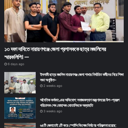
১৩ দফা দাবিতে নারায়ণগঞ্জে জেলা প্রশাসককে ছাত্র মজলিসের
স্মারকলিপি। —
6 days ago
ইসলামী ছাত্র মজলিস নারায়ণগঞ্জ জেলা শাখার নির্ধারিত কর্মীদের নিয়ে শিক্ষা
সভা অনুষ্ঠিত-
2 weeks ago
অনৈতিক কর্মকাণ্ডের অভিযোগ: সমাজকল্যাণ মন্ত্রণালয়ের উপ-প্রকল্প
পরিচালক শেখ মোহাম্মদ মোতালিবকে অব্যাহতি
3 weeks ago
৬৪টি জেলাতেই ১টি করে স্পোর্টস ভিলেজ নির্মাণের পরিকল্পনা রয়েছে: