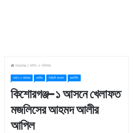
Home
/
আইন ও অধিকার
আইন ও অধিকার
জাতীয়
নির্বাচনী হালচাল
রাজনীতি
কিশোরগঞ্জ-১ আসনে খেলাফত
মজলিসের আহমদ আলীর
আপিল