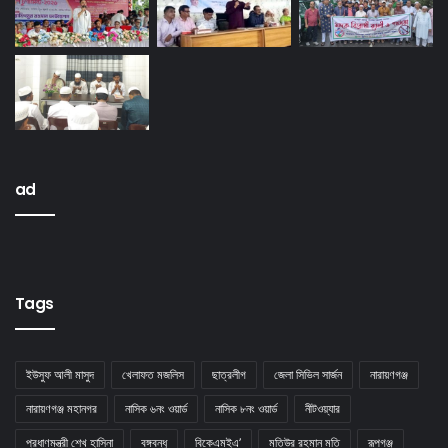
ad
Tags
ইউসুফ আলী মাসুদ
খেলাফত মজলিস
ছাত্রলীগ
জেলা সিভিল সার্জন
নারায়ণগঞ্জ
নারায়ণগঞ্জ মহানগর
নাসিক ৬নং ওয়ার্ড
নাসিক ৮নং ওয়ার্ড
নীটওয়্যার
প্রধাণমন্ত্রী শেখ হাসিনা
বঙ্গবন্ধু
বিকেএমইএ’
মতিউর রহমান মতি
রূপগঞ্জ