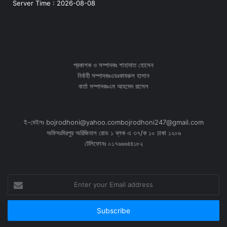
Server Time : 2026-08-08
প্রকাশক ও সম্পাদকঃ শাহাদাত হোসেন
নির্বাহী সম্পাদকঃএডঃকামরুল হাসান
বার্তা সম্পাদকঃএম আহমেদ রাসেল
ই-মেইলঃ bojrodhoni@yahoo.combojrodhoni247@gmail.com
অফিসঃমিরপুর অরিজিনাল রোড ১ ব্লক এ ৩৭/ক ১০ ঢাকা ১২০৬
টেলিফোনঃ ০১৭৬৬৬৪৪১৮২
Enter
your
Email
address