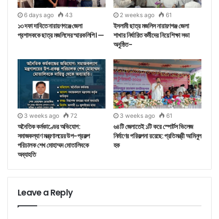
6 days ago
43
2 weeks ago
61
১৩ দফা দাবিতে নারায়ণগঞ্জে জেলা
ইসলামী ছাত্র মজলিস নারায়ণগঞ্জ জেলা
প্রশাসককে ছাত্র মজলিসের স্মারকলিপি। —
শাখার নির্ধারিত কর্মীদের নিয়ে শিক্ষা সভা
অনুষ্ঠিত-
3 weeks ago
72
3 weeks ago
61
অনৈতিক কর্মকাণ্ডের অভিযোগ:
৬৪টি জেলাতেই ১টি করে স্পোর্টস ভিলেজ
সমাজকল্যাণ মন্ত্রণালয়ের উপ-প্রকল্প
নির্মাণের পরিকল্পনা রয়েছে: প্রতিমন্ত্রী আমিনুল
পরিচালক শেখ মোহাম্মদ মোতালিবকে
হক
অব্যাহতি
Leave a Reply