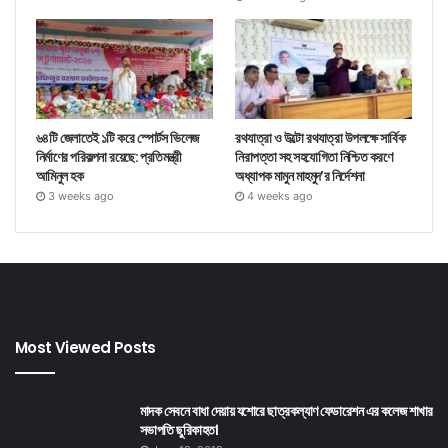
৬৪টি জেলাতেই ১টি করে স্পোর্টস ভিলেজ
রথযাত্রা ও উল্টো রথযাত্রা উপলক্ষে সার্বিক
নির্মাণের পরিকল্পনা রয়েছে: প্রতিমন্ত্রী
নিরাপত্তা সহ সহযোগিতা নিশ্চিত করণে
আমিনুল হক
অধ্যাপক মামুন মাহমুদ’র নির্দেশনা
3 weeks ago
4 weeks ago
Most Viewed Posts
মাদক সেবনে বাধা দেয়ায় যশোরে ছাত্রকল্যাণ ফেডারেশন এর কলেজ শাখার
সভাপতি ছুরিকাহত।