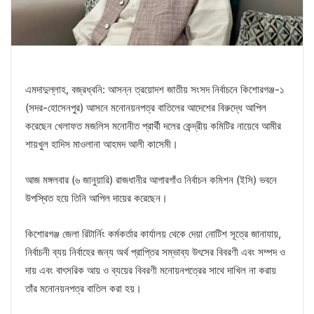
এমদাদুল্লাহ, বজ্রধ্বনি: আসন্ন ত্রয়োদশ জাতীয় সংসদ নির্বাচনে কিশোরগঞ্জ-১
(সদর-হোসেনপুর) আসনে মনোনয়নপত্র বাতিলের আদেশের বিরুদ্ধে আপিল
করেছেন খেলাফত মজলিস মনোনীত প্রার্থী দলের কেন্দ্রীয় কমিটির নায়েবে আমীর
শায়খুল হাদিস মাওলানা আহমদ আলী কাসেমী।
আজ মঙ্গলবার (৬ জানুয়ারি) রাজধানীর আগারগাঁও নির্বাচন কমিশন (ইসি) ভবনে
উপস্থিত হয়ে তিনি আপিল দায়ের করেছেন।
কিশোরগঞ্জ জেলা রিটার্নিং কর্মকর্তার কার্যালয় থেকে দেয়া নোটিশ সূত্রে জানাযায়,
নির্বাচনী ব্যয় নির্বাহের জন্য অর্থ প্রাপ্তির সম্ভাব্য উৎসের বিবরণী এবং সম্পদ ও
দায় এবং বাৎসরিক আয় ও ব্যয়ের বিবরণী মনোয়নপত্রের সাথে দাখিল না করায়
তাঁর মনোনয়নপত্র বাতিল করা হয়।