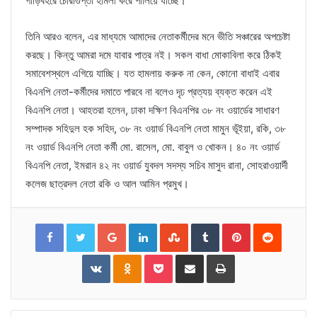
গাড়িবহরে চোরাগুপ্তা হামলা করে পালিয়ে যাচ্ছে।
তিনি আরও বলেন, এর মাধ্যমে আমাদের নেতাকর্মীদের মনে ভীতি সঞ্চারের অপচেষ্টা
করছে। কিন্তু আমরা দমে যাবার পাত্র নই। সকল বাধা মোকাবিলা করে ঠিকই
সমাবেশস্থলে এগিয়ে যাচ্ছি। যত হামলায় করুক না কেন, কোনো বাধাই এবার
বিএনপি নেতা-কর্মীদের দমাতে পারবে না বলেও দৃঢ প্রত্যয় ব্যক্ত করেন এই
বিএনপি নেতা। আহতরা হলেন, ঢাকা দক্ষিণ বিএনপির ৩৮ নং ওয়ার্ডের সাধারণ
সম্পাদক সহিদুল হক সহিদ, ৩৮ নং ওয়ার্ড বিএনপি নেতা মামুন ভূঁইয়া, রকি, ৩৮
নং ওয়ার্ড বিএনপি নেতা কর্মী মো. রাসেল, মো. বাবুল ও খোকন। ৪০ নং ওয়ার্ড
বিএনপি নেতা, ইমরান ৪২ নং ওয়ার্ড যুবদল সদস্য সচিব মাসুদ রানা, সোহরাওয়ার্দী
কলেজ ছাত্রদল নেতা রকি ও আল আমিন প্রমুখ।
Facebook
Twitter
Google+
LinkedIn
StumbleUpon
Tumblr
Pinterest
Reddit
VKontakte
Odnoklassniki
Pocket
Share
Print
via
Email