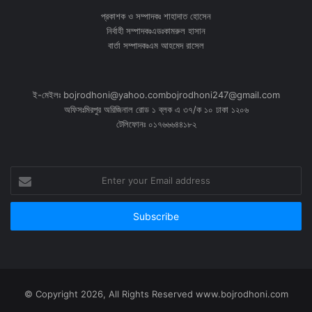
প্রকাশক ও সম্পাদকঃ শাহাদাত হোসেন
নির্বাহী সম্পাদকঃএডঃকামরুল হাসান
বার্তা সম্পাদকঃএম আহমেদ রাসেল
ই-মেইলঃ bojrodhoni@yahoo.combojrodhoni247@gmail.com
অফিসঃমিরপুর অরিজিনাল রোড ১ ব্লক এ ৩৭/ক ১০ ঢাকা ১২০৬
টেলিফোনঃ ০১৭৬৬৬৪৪১৮২
Enter
your
Email
address
© Copyright 2026, All Rights Reserved www.bojrodhoni.com