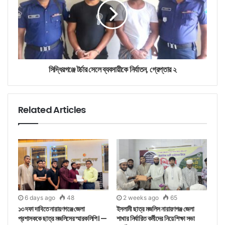
সিদ্ধিরগঞ্জে টর্চার সেলে ব্যবসায়ীকে নির্যাতন, গ্রেপ্তার ২
Related Articles
6 days ago
48
2 weeks ago
65
১৩ দফা দাবিতে নারায়ণগঞ্জে জেলা
ইসলামী ছাত্র মজলিস নারায়ণগঞ্জ জেলা
প্রশাসককে ছাত্র মজলিসের স্মারকলিপি। —
শাখার নির্ধারিত কর্মীদের নিয়ে শিক্ষা সভা