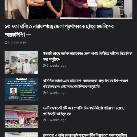
১৩ দফা দাবিতে নারায়ণগঞ্জে জেলা প্রশাসককে ছাত্র মজলিসের
স্মারকলিপি। —
6 days ago
ইসলামী ছাত্র মজলিস নারায়ণগঞ্জ জেলা শাখার নির্ধারিত কর্মীদের নিয়ে শিক্ষা
সভা অনুষ্ঠিত-
2 weeks ago
অনৈতিক কর্মকাণ্ডের অভিযোগ: সমাজকল্যাণ মন্ত্রণালয়ের উপ-প্রকল্প
পরিচালক শেখ মোহাম্মদ মোতালিবকে অব্যাহতি
3 weeks ago
৬৪টি জেলাতেই ১টি করে স্পোর্টস ভিলেজ নির্মাণের পরিকল্পনা রয়েছে:
প্রতিমন্ত্রী আমিনুল হক
3 weeks ago
রথযাত্রা ও উল্টো রথযাত্রা উপলক্ষে সার্বিক নিরাপত্তা সহ সহযোগিতা