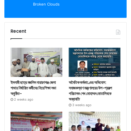
Broken Clouds
Recent
ইসলামী ছাত্র মজলিস নারায়ণগঞ্জ জেলা
অনৈতিক কর্মকাণ্ডের অভিযোগ:
শাখার নির্ধারিত কর্মীদের নিয়ে শিক্ষা সভা
সমাজকল্যাণ মন্ত্রণালয়ের উপ-প্রকল্প
অনুষ্ঠিত-
পরিচালক শেখ মোহাম্মদ মোতালিবকে
অব্যাহতি
2 weeks ago
3 weeks ago