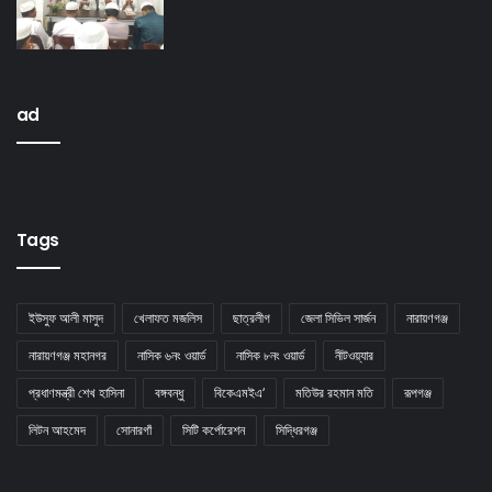
ad
Tags
ইউসুফ আলী মাসুদ
খেলাফত মজলিস
ছাত্রলীগ
জেলা সিভিল সার্জন
নারায়ণগঞ্জ
নারায়ণগঞ্জ মহানগর
নাসিক ৬নং ওয়ার্ড
নাসিক ৮নং ওয়ার্ড
নীটওয়্যার
প্রধাণমন্ত্রী শেখ হাসিনা
বঙ্গবন্ধু
বিকেএমইএ’
মতিউর রহমান মতি
রূপগঞ্জ
লিটন আহমেদ
সােনারগাঁ
সিটি কর্পোরেশন
সিদ্ধিরগঞ্জ