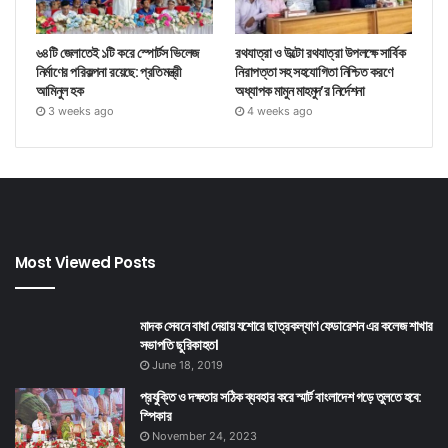
৬৪টি জেলাতেই ১টি করে স্পোর্টস ভিলেজ
রথযাত্রা ও উল্টো রথযাত্রা উপলক্ষে সার্বিক
নির্মাণের পরিকল্পনা রয়েছে: প্রতিমন্ত্রী
নিরাপত্তা সহ সহযোগিতা নিশ্চিত করণে
আমিনুল হক
অধ্যাপক মামুন মাহমুদ’র নির্দেশনা
3 weeks ago
4 weeks ago
Most Viewed Posts
মাদক সেবনে বাধা দেয়ায় যশোরে ছাত্রকল্যাণ ফেডারেশন এর কলেজ শাখার
সভাপতি ছুরিকাহত।
June 18, 2019
প্রযুক্তি ও দক্ষতার সঠিক ব্যবহার করে স্মার্ট বাংলাদেশ গড়ে তুলতে হবে:
স্পিকার
November 24, 2023